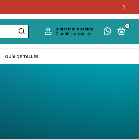
0
¡Hola!
Iniciá sesión
O podés registrarte
GUÍA DE TALLES