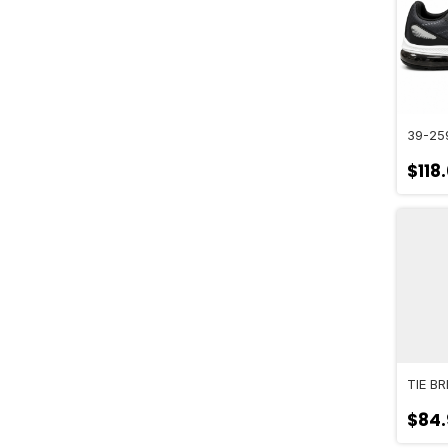
39-25
$118
TIE BRE
$84